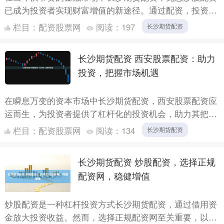
已成为投资者实现财富增值的新途径。通过配资，投资者
可以放大资金杠杆，以更小的本金撬动更大的投资额，从
栏目：
配资股票网
阅读：
197
长沙期货配资
而获得更高....
长沙期货配资 西安股票配资：助力
投资，把握市场机遇
在瞬息万变的资本市场中长沙期货配资，西安股票配资应
运而生，为投资者提供了杠杆化的投资机会，助力其把握
市场机遇，实现财富增值。 股票配资的优势在于，它可
栏目：
配资股票网
阅读：
134
长沙期货配资
以放大投资....
长沙期货配资 炒股配资，选择正规
配资网，稳健增值
炒股配资是一种杠杆投资方式长沙期货配资，通过借用资
金放大投资收益。然而，选择正规配资网至关重要，以确