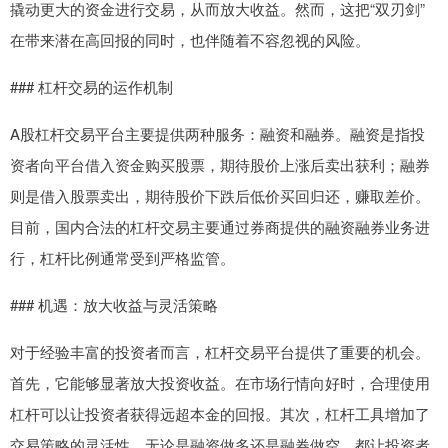
撬动更大的资金进行交易，从而放大收益。然而，这把“双刃剑”
在带来潜在高回报的同时，也伴随着不容忽视的风险。
### 杠杆交易的运作机制
A股杠杆交易平台主要提供两种服务：融资和融券。融资是指投
资者向平台借入资金购买股票，期待股价上涨后卖出获利；融券
则是借入股票卖出，期待股价下跌后低价买回归还，赚取差价。
目前，国内合法的杠杆交易主要通过券商提供的融资融券业务进
行，杠杆比例通常受到严格监管。
### 机遇：放大收益与灵活策略
对于经验丰富的投资者而言，杠杆交易平台提供了重要的机会。
首先，它能够显著放大投资收益。在市场行情向好时，合理使用
杠杆可以让投资者获得远超本金的回报。其次，杠杆工具增加了
交易策略的灵活性。无论是融资做多还是融券做空，都让投资者