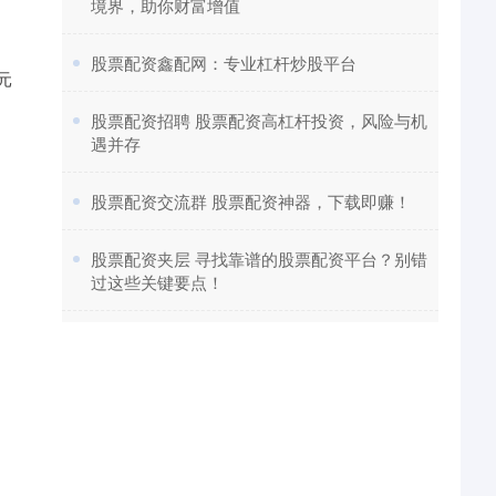
境界，助你财富增值
​股票配资鑫配网：专业杠杆炒股平台
元
​股票配资招聘 股票配资高杠杆投资，风险与机
遇并存
​股票配资交流群 股票配资神器，下载即赚！
​股票配资夹层 寻找靠谱的股票配资平台？别错
过这些关键要点！