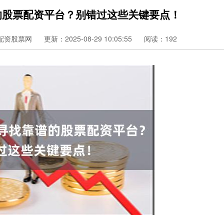
的股票配资平台？别错过这些关键要点！
配资股票网
更新：2025-08-29 10:05:55
阅读：192